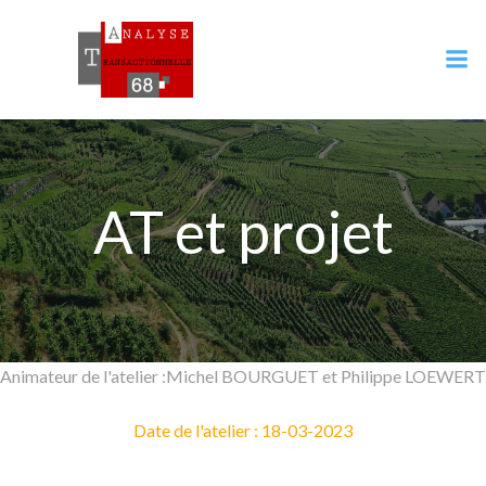
Aller
au
contenu
AT et projet
Animateur de l'atelier :Michel BOURGUET et Philippe LOEWERT
Date de l'atelier : 18-03-2023